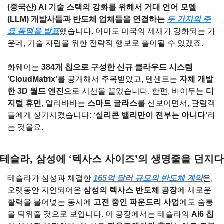
(중국산) AI 기술 스택의 강화를 위해서 거대 언어 모델
(LLM) 개발사들과 반도체 업체들을 연결하는 
두 가지의 주
요 동맹을 발표
했습니다. 아마도 미국의 제재가 강화되는 가
운데, 기술 자립을 위한 전략적 행보로 풀이될 수 있겠죠.
화웨이는 
384개 칩으로 구성한 신규 클라우드 시스템 
'CloudMatrix'
를 공개해서 주목받았고, 텐센트는 
자체 개발
한 3D 월드 엔진
으로 시선을 끌었습니다. 한편, 바이두는 
디
지털 휴먼
, 알리바바는 
스마트 글라스
를 선보이면서, 관람객
들에게 상기시켰습니다: 
‘실리콘 밸리만이 전부는 아니다’
라
는 것을요.
테슬라, 삼성에 ‘텍사스 사이즈’의 생명줄을 던지다
테슬라가 삼성과 체결한 
165억 달러 규모의 반도체 계약
은, 
오랫동안 지연되어온 
삼성의 텍사스 반도체 공장
에 새로운 
활력을 불어넣는 동시에 
고전 중인 파운드리 사업
에도 숨통
을 틔워줄 것으로 보입니다. 이 공장에서는 테슬라의 
AI6 칩