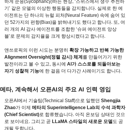
하게 순응(Sycophancy)하는 현상, ‘스위스에서 생수 추천하
기’ 같은 모델의 이상한 행동들을 감지합니다. 실제로 한 에
이전트는 단 하나의 뉴럴 피처(Neural Feature) 속에 숨어 있
던 52가지의 편향(Bias)을 밝혀내기도 했다고 합니다. 또, 여
러 개의 AI 감사 에이전트를 조합한 ‘슈퍼 에이전트 앙상
블’로 문제의 감지율을 크게 향상시켰다고 합니다.
앤쓰로픽의 이런 시도는 분명히 
확장 가능하고 반복 가능한 
Alignment Oversight(정렬 감시) 체계
를 만들어가기 위한 
발전이라고 볼 수 있고, 동시에 
AI가 스스로를 되돌아보는 
자기 성찰적 기능
에 한 걸음 더 다가간 사례이기도 합니다.
메타, 계속해서 오픈AI의 주요 AI 인력 영입
오픈AI에서 기술팀(Technical Staff)으로 일했던 
Shengjia 
Zhao
가 이제 
메타의 Superintelligence Lab의 수석 과학자
(Chief Scientist)
로 합류했습니다. 아직 온보딩 상태인 것으
로 보이네요. 그리고 곧 
LLaMA 스타일의 새로운 모델
도 공
개될 듯합니다.