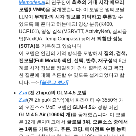
Memories.ai
의 연구진이 
최초의 거대 시각 메모리 
모델(LVMM)
을 공개했습니다. 이 모델은 멀티모달 
LLM이 
무제한의 시각 정보를 기억하고 추론
할 수 
있도록 해 준다고 하는데요! 영상 분류(K400, 
UCF101), 영상 검색(MSRVTT, ActivityNet), 질의응
답(NextQA, Temp Compass) 등에서 
최첨단 성능
(SOTA)
을 기록하고 있습니다.
이 모델은 인간의 기억 방식을 모방해서 
질의, 검색, 
전모달(Full-Modal) 색인, 선택, 반추, 재구성
의 6단
계로 시각 정보를 정밀하게 검색·필터링하고 복잡
한 질문에 대해 추론할 수 있도록 설계되었다고 합
니다. —> 
[블로그 보기]
Z.ai
 (전 Zhipu)의 GLM-4.5 모델
Z.ai
(전 Zhipu예요^.^)에서 파라미터 수 3550억 개
의 오픈소스 MoE 모델인 
GLM-4.5
와 경량 버전 
GLM-4.5-Air (1060억 개)
를 공개했습니다. 이 모델
은 12개 벤치마크에서 
글로벌 3위, 오픈소스 중에서
는 1위
를 기록했고, 
추론, 코딩, 에이전트 수행 능력