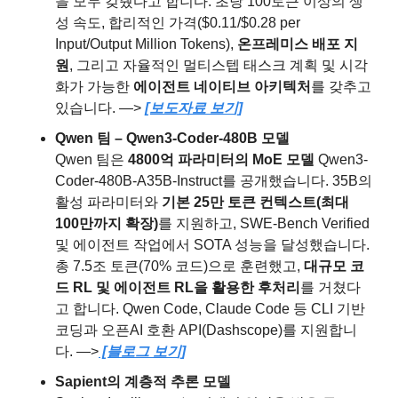
을 모두 갖췄다고 합니다. 초당 100토큰 이상의 생
성 속도, 합리적인 가격($0.11/$0.28 per 
Input/Output Million Tokens), 
온프레미스 배포 지
원
, 그리고 자율적인 멀티스텝 태스크 계획 및 시각
화가 가능한 
에이전트 네이티브 아키텍처
를 갖추고 
있습니다. —> 
[보도자료 보기]
Qwen 팀 – Qwen3-Coder-480B 모델
Qwen 팀은 
4800억 파라미터의 MoE 모델
 Qwen3-
Coder-480B-A35B-Instruct를 공개했습니다. 35B의 
활성 파라미터와 
기본 25만 토큰 컨텍스트(최대 
100만까지 확장)
를 지원하고, SWE-Bench Verified 
및 에이전트 작업에서 SOTA 성능을 달성했습니다. 
총 7.5조 토큰(70% 코드)으로 훈련했고, 
대규모 코
드 RL 및 에이전트 RL을 활용한 후처리
를 거쳤다
고 합니다. Qwen Code, Claude Code 등 CLI 기반 
코딩과 오픈AI 호환 API(Dashscope)를 지원합니
다. —>
 [블로그 보기]
Sapient의 계층적 추론 모델