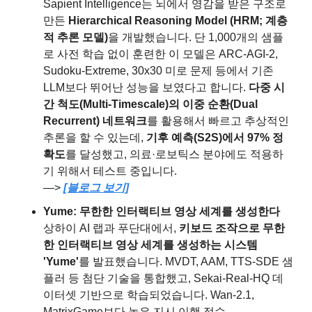
Sapient Intelligence는 뇌에서 영감을 받은 구조로 
만든 
Hierarchical Reasoning Model (HRM; 계층
적 추론 모델)
을 개발했습니다. 단 1,000개의 샘플
로 사전 학습 없이 훈련한 이 모델은 ARC-AGI-2, 
Sudoku-Extreme, 30x30 미로 문제 등에서 기존 
LLM보다 뛰어난 성능을 보였다고 합니다. 
다중 시
간 척도(Multi-Timescale)의 이중 순환(Dual 
Recurrent) 네트워크
를 활용해서 빠르고 추상적인 
추론을 할 수 있는데, 
기후 예측(S2S)에서 97% 정
확도
를 달성했고, 의료·로보틱스 분야에도 적용하
기 위해서 테스트 중입니다.
—> 
[블로그 보기]
Yume: 무한한 인터랙티브 영상 세계를 생성한다
상하이 AI 랩과 푸단대에서, 
키보드 조작으로 무한
한 인터랙티브 영상 세계를 생성하는 시스템 
'Yume'
를 발표했습니다. MVDT, AAM, TTS-SDE 샘
플러 등 첨단 기술을 통합했고, Sekai-Real-HQ 데
이터셋 기반으로 학습되었습니다. Wan-2.1, 
MatrixGame보다 높은 지시 이행 점수