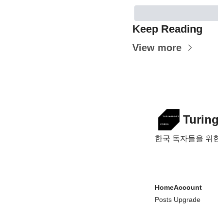
Keep Reading
View more
Turin
한국 독자들을 위한 
Home
Account
Posts
Upgrade