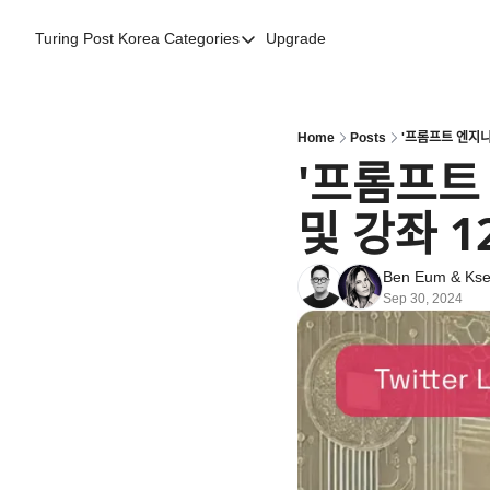
Turing Post Korea
Categories
Upgrade
Categories
AI 리터러시
AI 에이전트
Home
Posts
'프롬프트 엔지ᄂ
'프롬프트 
AI 101
및 강좌
AI Infra Unicorns
Community Twist
Ben Eum
 & 
Kse
"Froth on the Daydream"
Sep 30, 2024
GenAI Unicorns
Global AI Affairs
Interviews with Innovators
Twitter Library