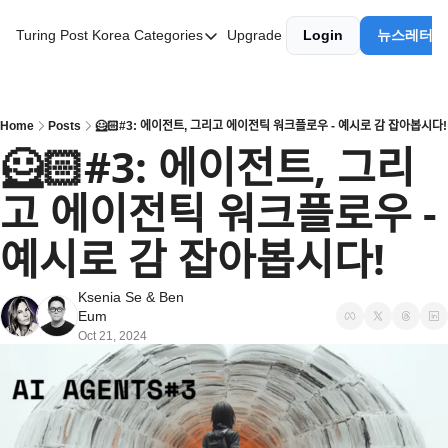
Turing Post Korea
Categories
Upgrade
Login
뉴스레터 
Categories
AI 리터러시
AI 에이전트
Home
Posts
🦸🏻#3: 에이전트, 그리고 에이전틱 워크플로우 - 예시로 감 잡아봅시다!
🦸🏻#3: 에이전트, 그리
AI 101
고 에이전틱 워크플로우 - 
AI Infra Unicorns
Community Twist
예시로 감 잡아봅시다!
"Froth on the Daydream"
Ksenia Se
 & 
Ben 
GenAI Unicorns
Eum
Oct 21, 2024
Global AI Affairs
Interviews with Innovators
Twitter Library