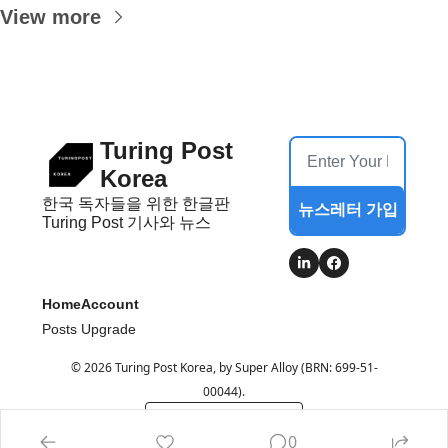
View more
Turing Post 
Korea
한국 독자들을 위한 한글판 
뉴스레터 가입
Turing Post 기사와 뉴스
Home
Account
Posts
Upgrade
© 2026 Turing Post Korea, by Super Alloy (BRN: 699-51-
00044).
Powered by beehiiv
0