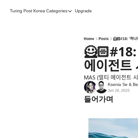
Turing Post Korea
Categories
Upgrade
Categories
AI 리터러시
AI 에이전트
Home
Posts
🦸🏻#18: '하나의 A
🦸🏻#18: '
AI 101
에이전트 ᄉ
AI Infra Unicorns
Community Twist
MAS (멀티 에이전트 시ᄉ
"Froth on the Daydream"
Ksenia Se
 & 
Be
Jun 26, 2025
GenAI Unicorns
들어가며
Global AI Affairs
Interviews with Innovators
Twitter Library