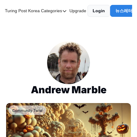
Turing Post Korea
Categories
Upgrade
Login
뉴스레터 
Categories
AI 리터러시
AI 에이전트
AI 101
AI Infra Unicorns
Community Twist
"Froth on the Daydream"
Andrew Marble
GenAI Unicorns
Global AI Affairs
Community Twist
Interviews with Innovators
Twitter Library