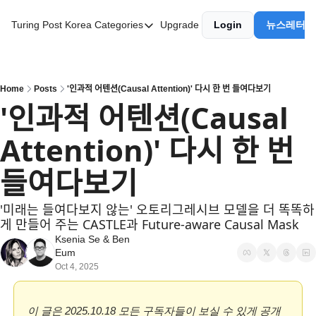
Turing Post Korea
Categories
Upgrade
Login
뉴스레터 
Categories
AI 리터러시
AI 에이전트
Home
Posts
'인과적 어텐션(Causal Attention)' 다시 한 번 들여다보기
'인과적 어텐션(Causal 
AI 101
Attention)' 다시 한 번 
AI Infra Unicorns
Community Twist
들여다보기
"Froth on the Daydream"
'미래는 들여다보지 않는' 오토리그레시브 모델을 더 똑똑하
GenAI Unicorns
게 만들어 주는 CASTLE과 Future-aware Causal Mask
Ksenia Se
 & 
Ben 
Global AI Affairs
Eum
Oct 4, 2025
Interviews with Innovators
Twitter Library
이 글은 2025.10.18 모든 구독자들이 보실 수 있게 공개