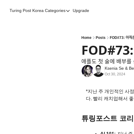
Turing Post Korea
Categories
Upgrade
Categories
AI 리터러시
AI 에이전트
Home
Posts
FOD#73: 아직은 '
FOD#73: 아ᄌ
AI 101
AI Infra Unicorns
애플도 첫 술에 배부를 
Ksenia Se
 & 
Be
Community Twist
Oct 30, 2024
"Froth on the Daydream"
*지난 주 개인적인 사정
GenAI Unicorns
다. 빨리 캐치업해서 
Global AI Affairs
Interviews with Innovators
튜링포스트 코리
Twitter Library
AI 101: 
지난 주