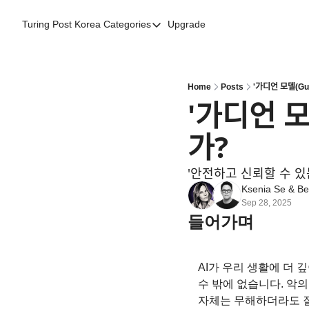
Turing Post Korea
Categories
Upgrade
Categories
AI 리터러시
AI 에이전트
Home
Posts
'가디언 모델(G
'가디언 
AI 101
가?
AI Infra Unicorns
Community Twist
'안전하고 신뢰할 수 이
"Froth on the Daydream"
Ksenia Se
 & 
Be
Sep 28, 2025
GenAI Unicorns
들어가며
Global AI Affairs
Interviews with Innovators
AI가 우리 생활에 더 
수 밖에 없습니다. 악의적
Twitter Library
자체는 무해하더라도 잘못