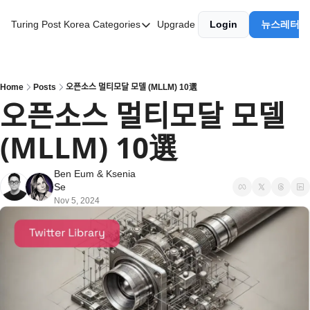
Turing Post Korea
Categories
Upgrade
Login
뉴스레터 
Categories
AI 리터러시
AI 에이전트
Home
Posts
오픈소스 멀티모달 모델 (MLLM) 10選
오픈소스 멀티모달 모델 
AI 101
(MLLM) 10選
AI Infra Unicorns
Community Twist
Ben Eum
 & 
Ksenia 
Se
"Froth on the Daydream"
Nov 5, 2024
GenAI Unicorns
Global AI Affairs
Interviews with Innovators
Twitter Library