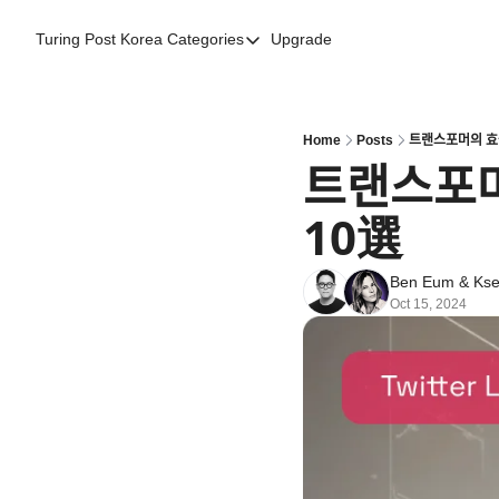
Turing Post Korea
Categories
Upgrade
Categories
AI 리터러시
AI 에이전트
Home
Posts
트랜스포머의 효ᄋ
트랜스포머
AI 101
10選
AI Infra Unicorns
Community Twist
Ben Eum
 & 
Kse
"Froth on the Daydream"
Oct 15, 2024
GenAI Unicorns
Global AI Affairs
Interviews with Innovators
Twitter Library