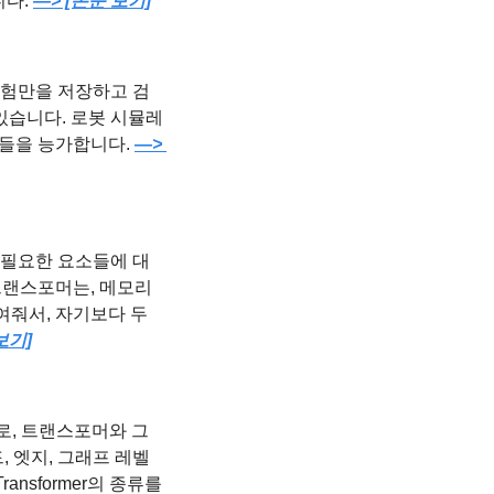
다. 
—> [논문 보기]
 경험만을 저장하고 검
 수 있습니다. 로봇 시뮬레
들을 능가합니다. 
—> 
 내의 불필요한 요소들에 대
랜스포머는, 메모리 
줘서, 자기보다 두 
보기]
로, 트랜스포머와 그
드, 엣지, 그래프 레벨
nsformer의 종류를 