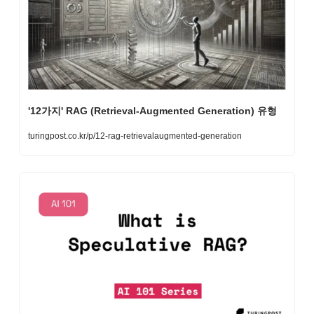
'12가지' RAG (Retrieval-Augmented Generation) 유형
turingpost.co.kr/p/12-rag-retrievalaugmented-generation