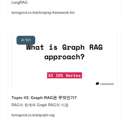
LongRAG
turingpost.co.kr/p/longrag-framework-llm
Topic #3: Graph RAG은 무엇인가?
RAG의 한계와 Graph RAG의 이점
turingpost.co.kr/p/graph-rag