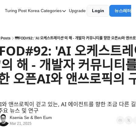
Turing Post Korea
Categories
Upgrade
Login
뉴스레터 
Categories
AI 리터러시
AI 에이전트
Posts
🌁FOD#92: 'AI 오케스트레이션'의 해 - 개발자 커뮤니티를 향한 오픈AI와 앤쓰로
FOD#92: 'AI 오케스트레
AI 101
ᆫ'의 해 - 개발자 커뮤니티를
AI Infra Unicorns
Community Twist
ᆼ한 오픈AI와 앤쓰로픽의 ᄀ
"Froth on the Daydream"
GenAI Unicorns
와 앤쓰로픽이 걷고 있는, AI 에이전트를 향한 조금 다른 길
Global AI Affairs
ᅮ요 뉴스 및 연구
Interviews with Innovators
Ksenia Se
 & 
Ben Eum
Mar 21, 2025
Twitter Library