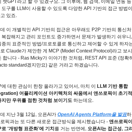
게 챗GPT라고 할 수 있겠구요. 그 이후에, 웹 검색, 이메일 연동 등
 도구를 LLM이 사용할 수 있도록 다양한 API 기반의 접근 방법이
고 있죠.
데 이 개별적인 API 기반의 접근은 아무래도 P2P 기반의 통신처
 복잡해지고 관리 포인트도 증가하면서 문제가 발생하기 쉬우니,
일종의 표준적인 방법/프로토콜로 통신하고 제어할 수 있게 하자는
 Claude가 제안한 게 MCP (Model Context Protocol)라고 보시
 합니다 - Ras Micky가 이야기한 것처럼, REST API 표준 (정확
facto standard겠지만요) 같은 거라고 하겠습니다.
P에 대한 관심이 한창 올라가고 있어서, 마치 이 
LLM 기반 통합 
ntegration) 어플리케이션 아키텍처의 싸움에서 앤쓰로픽이 초기
하지만 우위를 점한 것처럼 보이기도
 하는데요.
데 지난 3월 12일, 오픈AI가 
OpenAI Agents Platform을 발표
하
로픽과는 또 다른 새로운 접근방식을 제시했습니다 - 
앤쓰로픽이
P로 ‘개방형 표준화’에 기치
를 거는 반면에, 
오픈AI는 접근성, 그리