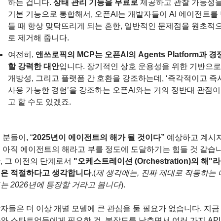
하는 겁니다. 
상태 관리 기능을 무료로
 제공하고 관찰 가능성을
기본 기능으로 통합해서, 오픈AI는 개발자들이 AI 에이전트를
들 때 항상 맞닥뜨리게 되는 흔한, 일반적인 문제점을 원초적
로 제거해 줍니다.
여전히, 
앤쓰로픽의 MCP는 오픈AI의 Agents Platform과 경
할 강력한 대안
입니다. 장기적인 상호 운용성을 위한 기반으로,
개방성, 그리고 플랫폼 간 호환을 강조하는데, ‘즉각적이고 즉시
사용 가능한 경험’을 강조하는 오픈AI와는 거의 정반대 관점
고 할 수도 있겠죠.
 분들이, “
2025년이 에이전트의 해가 될 것이다”
 예상하고 계시지
 아직 에이전트의 해라고 부를 정도에 도달하기는 힘들 것 같습니다
, 그 이전의 단계로서 
"오케스트레이션 (Orchestration)의 해"라
은 적절하다고 생각합니다.
(
제 생각에는, 진짜 제대로 작동하는
는 2026년에 등장할 거라고 봅니다
).
자들은 더 이상 개별 모델에 큰 관심을 둘 필요가 없습니다. 지금
와 스타트업들에게 필요한 건, 복잡도를 낮추면서 여러 가지 API