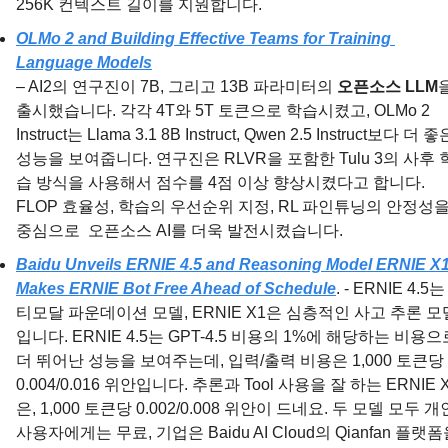
256K 컨텍스트 길이를 지원합니다.
OLMo 2 and Building Effective Teams for Training 
Language Models
– AI2의 연구진이 7B, 그리고 13B 파라미터의 
오픈소스 LLM
을
출시했습니다. 각각 4T와 5T 토큰으로 학습시켰고, OLMo 2 
Instruct는 Llama 3.1 8B Instruct, Qwen 2.5 Instruct보다 더 좋은
성능을 보여줍니다. 연구진은 RLVR을 포함한 Tulu 3의 사후 
습 방식을 사용해서 점수를 4점 이상 향상시켰다고 합니다. 
FLOP 효율성, 학습의 우선순위 지정, RL 파인튜닝의 안정성을
중심으로  오픈소스 AI를 더욱 발전시켰습니다.
Baidu Unveils ERNIE 4.5 and Reasoning Model ERNIE X1,
Makes ERNIE Bot Free Ahead of Schedule
. - ERNIE 4.5
티모달 파운데이션 모델, ERNIE X1은 심층적인 사고 추론 모
입니다. ERNIE 4.5는 GPT-4.5 비용의 1%에 해당하는 비용으로
더 뛰어난 성능을 보여주는데, 입력/출력 비용은 1,000 토큰당 
0.004/0.016 위안입니다. 추론과 Tool 사용을 잘 하는 ERNIE 
은, 1,000 토큰당 0.002/0.008 위안이 드네요. 두 모델 모두 개인
사용자에게는 무료, 기업은 Baidu AI Cloud의 Qianfan 플랫폼