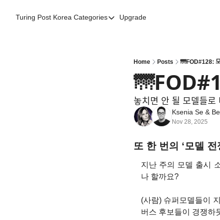
Turing Post Korea
Categories
Upgrade
Categories
AI 리터러시
AI 에이전트
Home
Posts
🌁FOD#128: 모델ᄋ
🌁FOD#128:
AI 101
AI Infra Unicorns
놓치면 안 될 모델들로
Ksenia Se
 & 
Be
Community Twist
Nov 28, 2025
"Froth on the Daydream"
또 한 번의 ‘모델 전
GenAI Unicorns
지난 주의 모델 출시 
Global AI Affairs
나 할까요? 
Interviews with Innovators
(사람) 슈퍼모델들이 지
Twitter Library
버스 후보들이 경쟁하듯