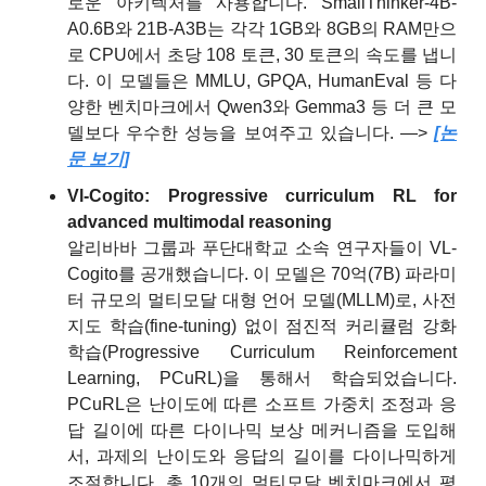
로운 아키텍처를 사용합니다. SmallThinker-4B-
A0.6B와 21B-A3B는 각각 1GB와 8GB의 RAM만으
로 CPU에서 초당 108 토큰, 30 토큰의 속도를 냅니
다. 이 모델들은 MMLU, GPQA, HumanEval 등 다
양한 벤치마크에서 Qwen3와 Gemma3 등 더 큰 모
델보다 우수한 성능을 보여주고 있습니다. —> 
[논
문 보기]
Vl-Cogito: Progressive curriculum RL for 
advanced multimodal reasoning
알리바바 그룹과 푸단대학교 소속 연구자들이 VL-
Cogito를 공개했습니다. 이 모델은 70억(7B) 파라미
터 규모의 멀티모달 대형 언어 모델(MLLM)로, 사전 
지도 학습(fine-tuning) 없이 점진적 커리큘럼 강화 
학습(Progressive Curriculum Reinforcement 
Learning, PCuRL)을 통해서 학습되었습니다. 
PCuRL은 난이도에 따른 소프트 가중치 조정과 응
답 길이에 따른 다이나믹 보상 메커니즘을 도입해
서, 과제의 난이도와 응답의 길이를 다이나믹하게 
조절합니다. 총 10개의 멀티모달 벤치마크에서 평