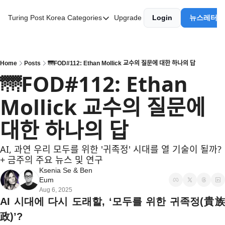
Turing Post Korea
Categories
Upgrade
Login
뉴스레터 
Categories
AI 리터러시
AI 에이전트
Home
Posts
🌁FOD#112: Ethan Mollick 교수의 질문에 대한 하나의 답
🌁FOD#112: Ethan 
AI 101
Mollick 교수의 질문에 
AI Infra Unicorns
Community Twist
대한 하나의 답
"Froth on the Daydream"
AI, 과연 우리 모두를 위한 '귀족정' 시대를 열 기술이 될까? 
GenAI Unicorns
+ 금주의 주요 뉴스 및 연구
Ksenia Se
 & 
Ben 
Global AI Affairs
Eum
Aug 6, 2025
Interviews with Innovators
AI 시대에 다시 도래할, ‘모두를 위한 귀족정(貴族
Twitter Library
政)’?