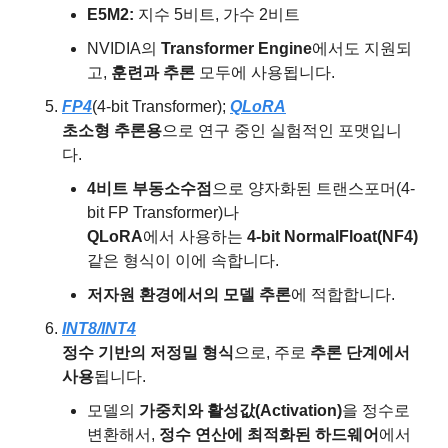
E5M2:
 지수 5비트, 가수 2비트
NVIDIA의 
Transformer Engine
에서도 지원되
고, 
훈련과 추론
 모두에 사용됩니다.
FP4
(4-bit Transformer); 
QLoRA
초소형 추론용
으로 연구 중인 실험적인 포맷입니
다.
4비트 부동소수점
으로 양자화된 트랜스포머(4-
bit FP Transformer)나
QLoRA
에서 사용하는 
4-bit NormalFloat(NF4)
같은 형식이 이에 속합니다.
저자원 환경에서의 모델 추론
에 적합합니다.
INT8/INT4
정수 기반의 저정밀 형식
으로, 주로 
추론 단계에서 
사용
됩니다.
모델의 
가중치와 활성값(Activation)
을 정수로 
변환해서, 
정수 연산에 최적화된 하드웨어
에서 