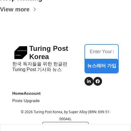
View more
Turing Post 
Korea
한국 독자들을 위한 한글판 
뉴스레터 가입
Turing Post 기사와 뉴스
Home
Account
Posts
Upgrade
© 2026 Turing Post Korea, by Super Alloy (BRN: 699-51-
00044).
Powered by beehiiv