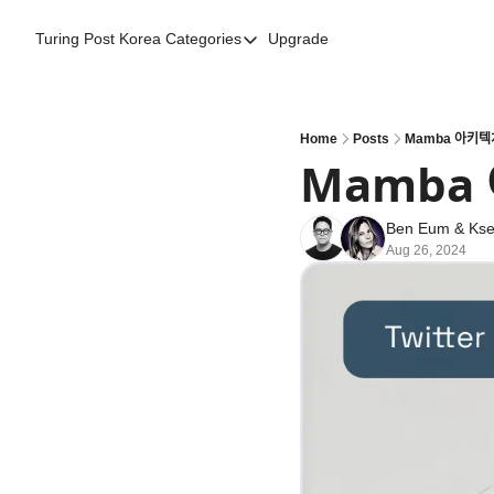
Turing Post Korea
Categories
Upgrade
Categories
AI 리터러시
AI 에이전트
Home
Posts
Mamba 아키텍처
Mamba 아ᄏ
AI 101
AI Infra Unicorns
Ben Eum
 & 
Kse
Aug 26, 2024
Community Twist
"Froth on the Daydream"
GenAI Unicorns
Global AI Affairs
Interviews with Innovators
Twitter Library