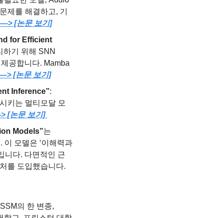
용’ 문제를 해결하고, 기
—> [논문 보기]
for Efficient 
하기 위해 SNN 
를 제공합니다. Mamba
—> [논문 보기]
nt Inference”
: 
상시키는 멀티모달 모
> [논문 보기] 
sion Models”
는 
데요. 이 모델은 ‘이해력과 
입니다. 다면적인 근
거와 추론을 임베딩하기 위해서 ‘선형적 시간 복잡도’를 나타내는 Mamba 아키텍처를 도입했습니다. 
y SSM의 한 변종, 
론 대학교, 프린스턴 대학