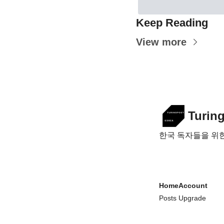
Keep Reading
View more
Turin
한국 독자들을 위한 
Home
Account
Posts
Upgrade