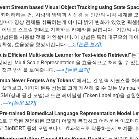
ent Stream based Visual Object Tracking using State Spa
트 카메라라는 건, ‘사람의 망막과 시신경 등 인간의 시각 체계를
레임마다 영상 전체를 취득하는게 아니라 밝기 변화가 있었던 픽
 이벤트 스트림 형태로 기록하는 카메라를 말합니다 - 기반의 시
 방법론을 사용할 것을 제안합니다. 이 방법은 특히 대규모의 데
정확성, 효율성을 향상시킵니다. 
—> [논문 보기] 
 Efficient Multi-scale Learner for Text-video Retrieval”
는 T
 핵심적인 ‘Multi-Scale Representation’을 효율적으로 처리할 수
 접근 방식을 보여줍니다. 
—> [논문 보기]
mba Never Forgets Any Tokens”
에서는 긴 입력 시퀀스를 처
펴보고, 이미지 분류 성능을 크게 개선해 줄 수 있는 Mamba, Visio
SSM (상태 공간 모델)과 토큰 레이블링 (Token Labeling)을 결합한
 
—> [논문 보기]
Pre-trained Biomedical Language Representation Model L
반으로 구축된 전문화된 모델이 어떻게 복잡하고 어려운 바이오메디
고 BioBERT 등의 모델보다 더 효과적으로 작동하는지 보여줍니
 Mamba with Non-Causal State Space Duality”
 는 비인과적 (n